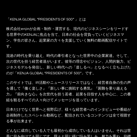
「KENJA GLOBAL “PRESIDENTS OF 500” 」とは
株式会社enjinが企画・制作・運営する、現代のビジネスシーンをリードす
る世界中のKENJAに焦点を当て、日本の社会を背負っていくビジネスマ
ン、学生の皆さん、起業家の方々を支援していく無料の動画配信サイトで
す。
混迷の時代を乗り越え、時代の牽引者となった世界中の企業家達。そして、
次の世代を担う経営者達がいます。彼等の理念やビジョン、人間的魅力、ビ
ジネスモデルを発信し、新しい時代への「道しるべ」となるべく立ち上げた
のが「KENJA GLOBAL “PRESIDENTS OF 500”」です。
このサイトでは、IR活動やニュースリリースではなく、経営者自身の生の声
を通して『働く楽しさ』『新しい事に挑戦する勇気』『困難を乗り越える
力』『前向きな心』を次世代を担う若者、起業を目指す人を中心に、この番
組を観るすべての人々向けてメッセージを送っています。
日本だけでなく世界へと視野広げ、様々な経営者へのインタビューや番組が
企画制作したスペシャル動画など、配信されているコンテンツは全て視聴す
る事が出来ます。
どんなに成功している人でも最初から成功している人はいません。それは世
界に目を向けても同じです。我々と同じ様に悩み苦しみ、努力を重ね、目標