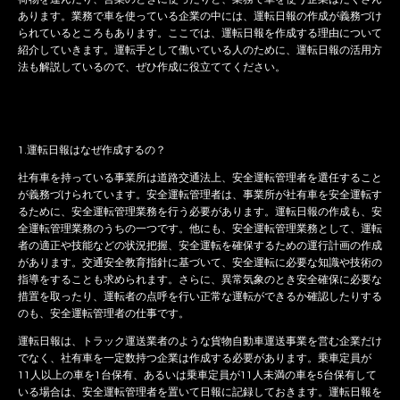
あります。業務で車を使っている企業の中には、運転日報の作成が義務づけ
られているところもあります。ここでは、運転日報を作成する理由について
紹介していきます。運転手として働いている人のために、運転日報の活用方
法も解説しているので、ぜひ作成に役立ててください。
1.運転日報はなぜ作成するの？
社有車を持っている事業所は道路交通法上、安全運転管理者を選任すること
が義務づけられています。安全運転管理者は、事業所が社有車を安全運転す
るために、安全運転管理業務を行う必要があります。運転日報の作成も、安
全運転管理業務のうちの一つです。他にも、安全運転管理業務として、運転
者の適正や技能などの状況把握、安全運転を確保するための運行計画の作成
があります。交通安全教育指針に基づいて、安全運転に必要な知識や技術の
指導をすることも求められます。さらに、異常気象のとき安全確保に必要な
措置を取ったり、運転者の点呼を行い正常な運転ができるか確認したりする
のも、安全運転管理者の仕事です。
運転日報は、トラック運送業者のような貨物自動車運送事業を営む企業だけ
でなく、社有車を一定数持つ企業は作成する必要があります。乗車定員が
11人以上の車を1台保有、あるいは乗車定員が11人未満の車を5台保有して
いる場合は、安全運転管理者を置いて日報に記録しておきます。運転日報を