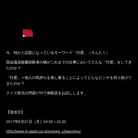
今、何かと話題になっているキーワード「忖度」（そんたく）
国会議員秘書経験者の橘がこれまでの仕事においてどんな「忖度」をしてき
たのか？
「忖度」＝他人の気持ちを推し量ることによってどんなピンチを切り抜けて
きたのか？
クイズ形式の問題VTRで体験談をお話しします。
【放送日】
2017年8月21日（月）24:50～25:20
http://www.tv-asahi.co.jp/onegai_chosenkyo/