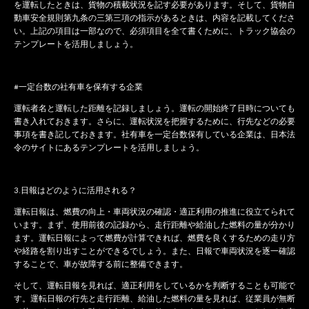
を運転したときは、貨物の積載状況を記す必要があります。そして、貨物自
動車安全規則第九条の三第三項の指示があるときは、内容を記載してくださ
い。上記の項目は一部なので、必須項目を全て書くために、トラック協会の
テンプレートを活用しましょう。
#一定台数の社有車を保有する企業
運転者名と運転した距離を記録しましょう。運転の開始終了日時についても
書き入れておきます。さらに、運転状況を把握するために、行先などの必要
事項を書き記しておきます。社有車を一定台数保有している企業は、日本法
令のサイトにあるテンプレートを活用しましょう。
3.日報はどのように活用される？
運転日報は、燃費の向上・車両状況の確認・適正利用の推進に役立てられて
います。まず、使用前後の記録から、走行距離や給油した燃料の量が分かり
ます。運転日報によって燃費が計算できれば、燃費を良くするための走り方
や経路を割り出すことができるでしょう。また、日報で車両状況を逐一確認
することで、車が故障する前に整備できます。
そして、運転日報を見れば、適正利用をしているかを判断することも可能で
す。運転日報の行先と走行距離、給油した燃料の量を見れば、従業員が無断