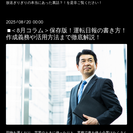
放送ぎりぎりの本当にあった裏話？！を是非ご覧ください！
2025
/
08
/
20 00:00
■＜8月コラム＞保存版！運転日報の書き方！
作成義務や活用方法まで徹底解説！
荷物を運んだり、営業のときに使ったりと、業務で車を使う企業はたくさん