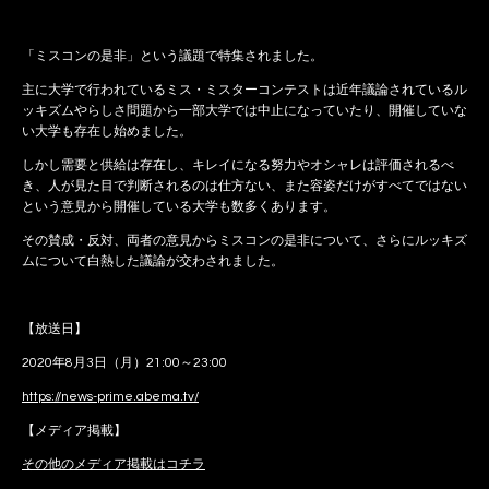
「ミスコンの是非」という議題で特集されました。
主に大学で行われているミス・ミスターコンテストは近年議論されているル
ッキズムやらしさ問題から一部大学では中止になっていたり、開催していな
い大学も存在し始めました。
しかし需要と供給は存在し、キレイになる努力やオシャレは評価されるべ
き、人が見た目で判断されるのは仕方ない、また容姿だけがすべてではない
という意見から開催している大学も数多くあります。
その賛成・反対、両者の意見からミスコンの是非について、さらにルッキズ
ムについて白熱した議論が交わされました。
【放送日】
2020年8月3日（月）21:00～23:00
https://news-prime.abema.tv/
【メディア掲載】
その他のメディア掲載はコチラ