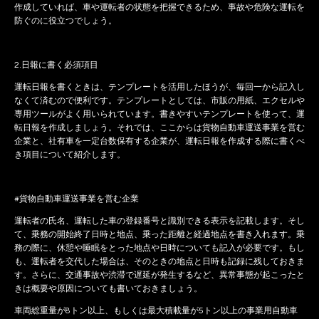
作成していれば、車や運転者の状態を把握できるため、事故や危険な運転を
防ぐのに役立つでしょう。
2.日報に書く必須項目
運転日報を書くときは、テンプレートを活用したほうが、毎回一から記入し
なくて済むので便利です。テンプレートとしては、市販の用紙、エクセルや
専用ツールがよく用いられています。書きやすいテンプレートを使って、運
転日報を作成しましょう。それでは、ここからは貨物自動車運送事業を営む
企業と、社有車を一定台数保有する企業が、運転日報を作成する際に書くべ
き項目について紹介します。
#貨物自動車運送事業を営む企業
運転者の氏名、運転した車の登録番号と識別できる表示を記載します。そし
て、乗務の開始終了日時と地点、乗った距離と経過地点を書き入れます。乗
務の際に、休憩や睡眠をとった地点や日時についても記入が必要です。もし
も、運転者を交代した場合は、そのときの地点と日時も記録に残しておきま
す。さらに、交通事故や渋滞で遅延が発生するなど、異常事態が起こったと
きは概要や原因についても書いておきましょう。
車両総重量が8トン以上、もしくは最大積載量が5トン以上の事業用自動車