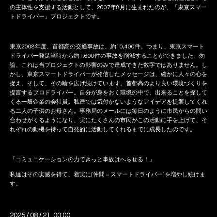
の主体性を支援する活動として、2007年8月に生まれたのが、「東京スマー
トドライバー」プロジェクトです。
東京2008年度、首都高の交通事故は、約10,400件。つまり、東京スマート
ドライバー発足当時から約1,600件の事故を削減することができました。勿
論、これは当プロジェクトの影響のみで達成できた数字ではありません。し
かし、東京スマートドライバーが発信したメッセージは、確かに人々の心を
捉え、そして、その輪を広げ続けています。首都高のより良い環境づくりを
提言するプロドライバー。自分が身をおく環境の中で、出来ることを探して
くる一般企業の会社員。私達では気付かないようなアイデアを提案してくれ
る二人の子供のお母さん。事務局のメールには毎日のように市民からの問い
合わせがくるようになり、実にたくさんの市民がこの活動に手を上げて、そ
れぞれの動機を持って自発的に活動してくれるまでに成長したのです。
「コミュニケーションの力できっと事故はへらせる！」
私達はその実感を得て、着実に[仲間＝スマートドライバー]を増やし続けま
す。
2025
/
08
/
21 00:00