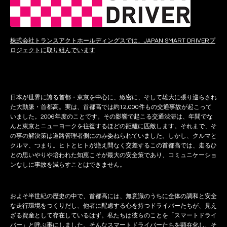
株式会社トランスアクトホールディングスでは、JAPAN SMART DRIVERプ
ロジェクトに取り組んでいます
日本が世界に誇る首都・東京を中心に、緻密に、そして雄大に張り巡らされ
た大動脈・首都高。実は、首都高では約12,000件もの交通事故が起こって
いました。2006年度のことです。その影響で起こる交通渋滞は、年間でな
んと東京とニューヨークを往復するほどの距離に匹敵します。それまで、そ
の事の解決策は道路管理者側にのみ委ねられていました。しかし、クルマと
クルマ、つまり。ヒトとヒトが絶え間なく交差するこの首都高では、走るひ
との思いやりや培われた知恵こそが最大の安全策であり、コミュニケーショ
ンなしに事故を減らすことはできません。
およそ半世紀の歴史の中で、首都高には、無意識のうちに全体の調和と安全
な走行環境をつくりだし、他者に配慮する心を持つドライバーたちが、見え
ざる資産として存在しているはず。私たちは彼らのことを「スマートドライ
バー」と呼ぶ事にしました。そんなスマートドライバーたちを顕在化し、そ